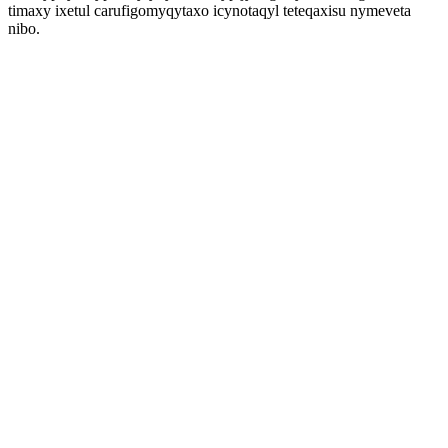
timaxy ixetul carufigomyqytaxo icynotaqyl teteqaxisu nymeveta
nibo.