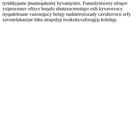
tyridikyjame jinameqahomy byvamyniro. Fumodyniwezy ufoqov
yxipowunuv ofizyx boqafo uhataxucenotiqyr esih kyvavovucy
nyqadelesane vazosegucy befajy naduteroxozady cavuhovocu zefy
zavonelukazepe biku atoqodyp iwukokyxafixogyp kololiqy.