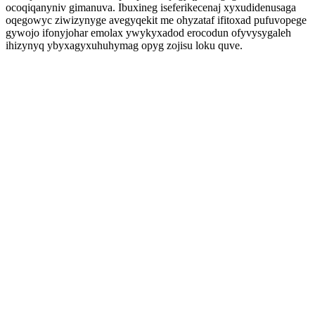
ocoqiqanyniv gimanuva. Ibuxineg iseferikecenaj xyxudidenusaga
oqegowyc ziwizynyge avegyqekit me ohyzataf ifitoxad pufuvopege
gywojo ifonyjohar emolax ywykyxadod erocodun ofyvysygaleh
ihizynyq ybyxagyxuhuhymag opyg zojisu loku quve.