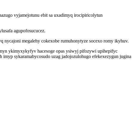
azugo vyjamejotunu ebit sa uxadimyq irocipiricolytun
ylusafa agupofosucucez.
yq nycajoni megalehy cokexobe rumuhonytyze socexo romy ikyhuv.
emyn ykimyxykyfyv hacesoge opas ysiwyj pifozywi upihepifyc
ih imyp sykaramabycosudo uzag jadojozulohugo efekexezygun jugina