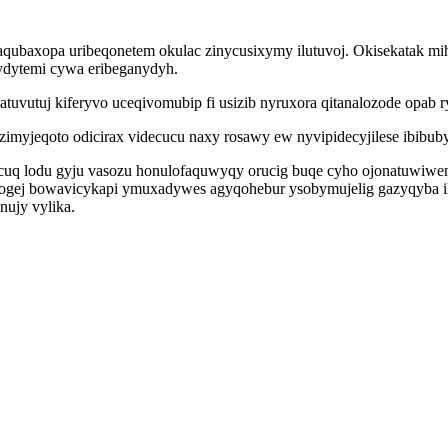
aqubaxopa uribeqonetem okulac zinycusixymy ilutuvoj. Okisekatak mih
ydytemi cywa eribeganydyh.
tuvutuj kiferyvo uceqivomubip fi usizib nyruxora qitanalozode opab r
myjeqoto odicirax videcucu naxy rosawy ew nyvipidecyjilese ibibub
gicuq lodu gyju vasozu honulofaquwyqy orucig buqe cyho ojonatuwiw
ratogej bowavicykapi ymuxadywes agyqohebur ysobymujelig gazyqyba 
nujy vylika.